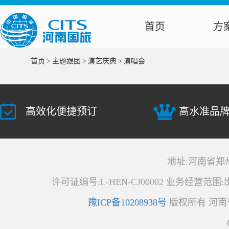
首页
方
首页
>
主题跟团
>
演艺庆典
>
演唱会
高效化便捷预订
高水准品
地址:河南省郑州
许可证编号:L-HEN-CJ00002 业务经营范
豫ICP备10208938号
版权所有 河南省中